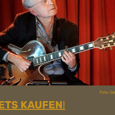
Foto: G
ETS KAUFEN
!