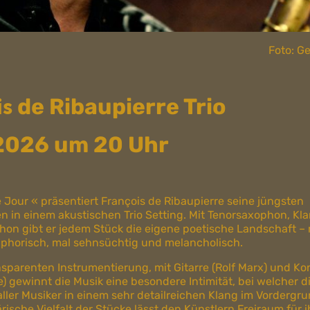
Foto: G
is
de Ribaupierre Trio
.2026 um 20 Uhr
 Jour « präsentiert François de Ribaupierre seine jüngsten
 in einem akustischen Trio Setting. Mit Tenorsaxophon, Kla
on gibt er jedem Stück die eigene poetische Landschaft –
phorisch, mal sehnsüchtig und melancholisch.
nsparenten Instrumentierung, mit Gitarre (Rolf Marx) und Ko
e) gewinnt die Musik eine besondere Intimität, bei welcher d
aller Musiker in einem sehr detailreichen Klang im Vordergr
ische Vielfalt der Stücke lässt den Künstlern Freiraum für i