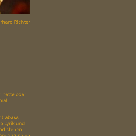
erhard Richter
rinette oder
 mal
ntrabass
ie Lyrik und
und stehen.
hre originalen