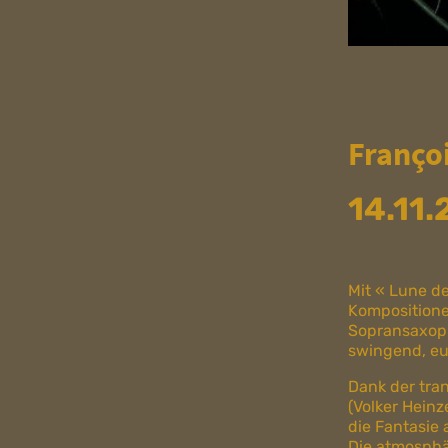
Franço
14.11
Mit « Lune de
Kompositionen
Sopransaxoph
swingend, eu
Dank der tra
(Volker Heinz
die Fantasie 
Die atmosphär