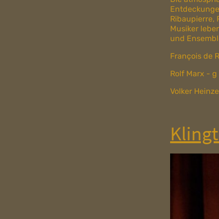
Entdeckungen
Ribaupierre, 
Musiker lebe
und Ensemble
François de Ri
Rolf Marx - g
Volker Heinze
Klingt