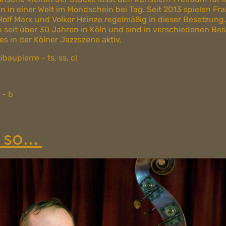
 in einer Welt im Mondschein bei Tag. Seit 2013 spielen Fra
Rolf Marx und Volker Heinze regelmäßig in dieser Besetzung. 
n seit über 30 Jahren in Köln und sind in verschiedenen B
s in der Kölner Jazzszene aktiv.
baupierre - ts, ss, cl
 - b
 so...